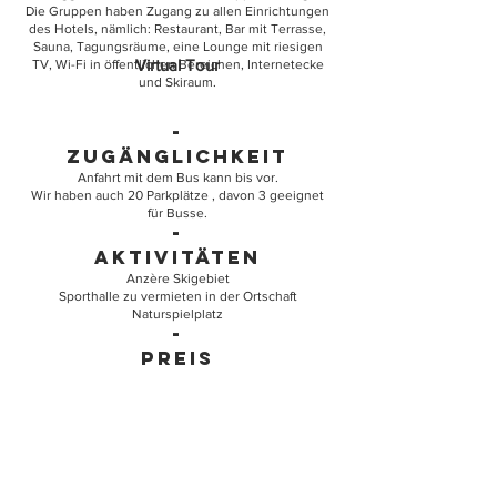
Die Gruppen haben Zugang zu allen Einrichtungen
des Hotels, nämlich: Restaurant, Bar mit Terrasse,
Sauna, Tagungsräume, eine Lounge mit riesigen
Virtual Tour
TV, Wi-Fi in öffentlichen Bereichen, Internetecke
und Skiraum.
-
Zugänglichkeit
Anfahrt mit dem Bus kann bis vor.
Wir haben auch 20 Parkplätze , davon 3 geeignet
für Busse.
-
Aktivitäten
Anzère Skigebiet
Sporthalle zu vermieten in der Ortschaft
Naturspielplatz
-
Preis
(MwSt, ohne Kurtaxe)
Zimmer 13 Betten :
CHF 260.00 bis 455.00 das
Zimmer, pro Nacht
Zimmer 14 Betten :
CHF 280.00 bis 490.00 das
Zimmer, pro Nacht
Zuschlag Frühstück :
CHF 15.00 pro Person, pro Tag